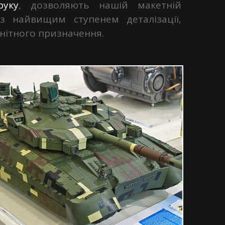
руку
, дозволяють нашій макетній
 з найвищим ступенем деталізації,
анітного призначення.