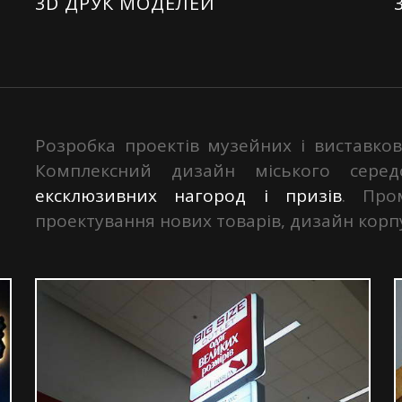
3D ДРУК МОДЕЛЕЙ
Розробка проектів музейних і виставков
Комплексний дизайн міського сере
ексклюзивних нагород і призів
. Про
проектування нових товарів, дизайн корпу