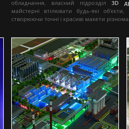
обладнання, власний підрозділ
3D д
майстерні втілювати будь-які об’єкти,
створюючи точні і красиві макети різном