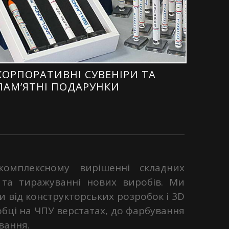
КОРПОРАТИВНІ СУВЕНІРИ ТА
ПАМ’ЯТНІ ПОДАРУНКИ
комплексному вирішенні складних
та тиражуванні нових виробів. Ми
 від конструкторських розробок і 3D
обці на ЧПУ верстатах, до фарбування
вання.