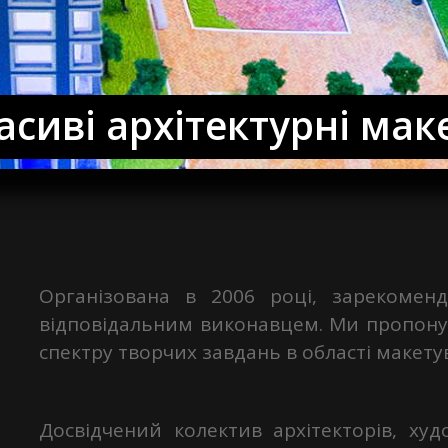
асиві архітектурні мак
Організована в 2006 році, зарекомен
відповідальним виконавцем. Ми пропону
спектру творчих завдань в області макету
Досвідчений колектив архітекторів, худ