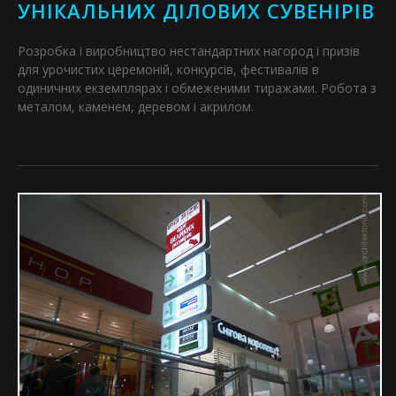
УНІКАЛЬНИХ ДІЛОВИХ СУВЕНІРІВ
Розробка і виробництво нестандартних нагород і призів
для урочистих церемоній, конкурсів, фестивалів в
одиничних екземплярах і обмеженими тиражами. Робота з
металом, каменем, деревом і акрилом.