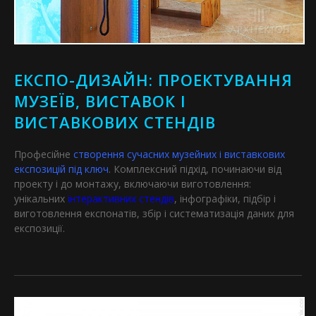
ЕКСПО-ДИЗАЙН: ПРОЕКТУВАННЯ
МУЗЕЇВ, ВИСТАВОК І
ВИСТАВКОВИХ СТЕНДІВ
Професійне
створення сучасних музейних і виставкових
експозицій під ключ
. Комплексний підхід, починаючи від
проекту і до монтажу, включаючи виготовлення:
унікальних
інтерактивних стендів
, інфографіки, підбір і
виготовлення експонатів, збір і систематизація даних для
експозиції.