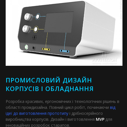
ПРОМИСЛОВИЙ ДИЗАЙН
КОРПУСІВ І ОБЛАДНАННЯ
Розробка красивих, ергономічних і технологічних рішень в
області промдизайна. Повний цикл робіт, починаючи
від
ідеї до виготовлення прототипу
і дрібносерійного
виробництва корпусів. Дизайн і виготовлення
MVP
для
інноваційних розробок старапов.