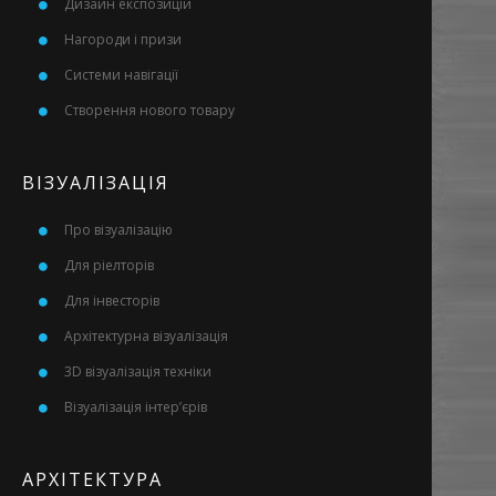
Дизайн експозицій
Нагороди і призи
Системи навігації
Створення нового товару
ВІЗУАЛІЗАЦІЯ
Про візуалізацію
Для ріелторів
Для інвесторів
Архітектурна візуалізація
3D візуалізація техніки
Візуалізація інтер’єрів
АРХІТЕКТУРА