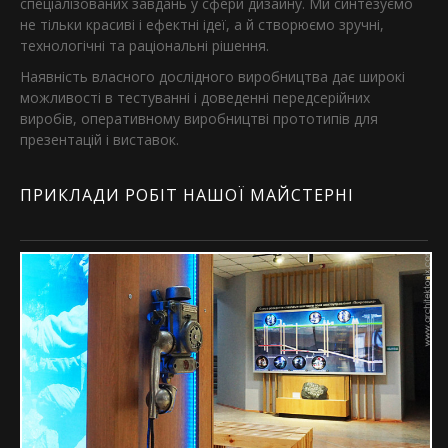
спеціалізованих завдань у сфери дизайну. Ми синтезуємо
не тільки красиві і ефектні ідеї, а й створюємо зручні,
технологічні та раціональні рішення.
Наявність власного дослідного виробництва дає широкі
можливості в тестуванні і доведенні передсерійних
виробів, оперативному виробництві прототипів для
презентацій і виставок.
ПРИКЛАДИ РОБІТ НАШОЇ МАЙСТЕРНІ