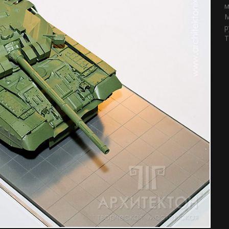
м
М
р
Т