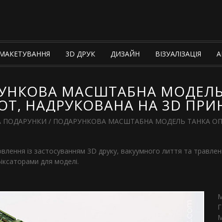
МАКЕТУВАННЯ
3D ДРУК
ДИЗАЙН
ВІЗУАЛІЗАЦІЯ
А
УНКОВА МАСШТАБНА МОДЕЛЬ
Т, НАДРУКОВАНА НА 3D ПРИ
А ПОДАРУНКИ
/
ПОДАРУНКОВА МАСШТАБНА МОДЕЛЬ ТАНКА ОПЛ
влення із застосуванням 3D друку, вакуумного лиття та травле
фіксаторами для моделі.
М
Г
М