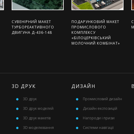
СУВЕНІРНИЙ МАКЕТ
ПОДАРУНКОВИЙ МАКЕТ
С
ТУРБОРЕАКТИВНОГО
ПРОМИСЛОВОГО
М
ДВИГУНА Д-436-148
КОМПЛЕКСУ
«БІЛОЦЕРКІВСЬКИЙ
МОЛОЧНИЙ КОМБІНАТ»
3D ДРУК
ДИЗАЙН
3D друк
Промисловий дизайн
3D друк моделей
Дизайн експозицій
3D друк макетів
Нагороди і призи
3D моделювання
Системи навігації