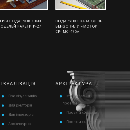
ЕРІЯ ПОДАРУНКОВИХ
ПОДАРУНКОВА МОДЕЛЬ
ОДЕЛЕЙ РАКЕТИ Р-27
БЕНЗОПИЛИ «МОТОР
СІЧ МС-475»
ВІЗУАЛІЗАЦІЯ
АРХІТЕКТУРА
Про візуалізацію
Муніципальні
проекти
Для ріелторів
Проекти котеджів
Для інвесторів
Проекти складів
Архітектурна