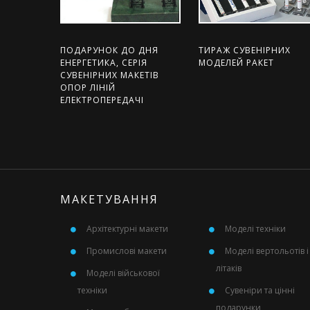
ПОДАРУНОК ДО ДНЯ
ТИРАЖ СУВЕНІРНИХ
ЕНЕРГЕТИКА, СЕРІЯ
МОДЕЛЕЙ РАКЕТ
СУВЕНІРНИХ МАКЕТІВ
ОПОР ЛІНІЙ
ЕЛЕКТРОПЕРЕДАЧІ
МАКЕТУВАННЯ
Архітектурні макети
Моделі техніки
Промислові макети
Моделі вертольотів і
літаків
Моделі військової
техніки
Сувеніри та цінні
подарунки