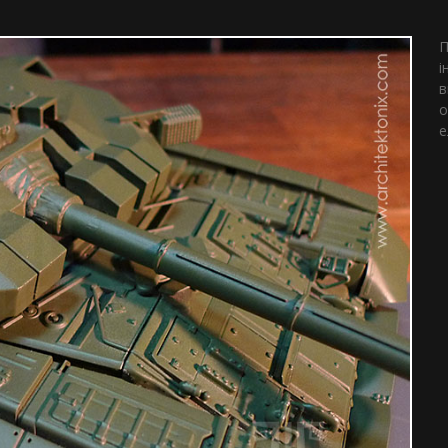
П
і
в
о
е