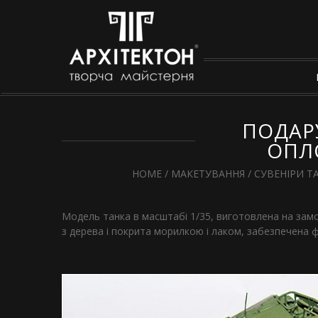
ПОДАР
ОПЛО
HOME
/
МАКЕТУВАННЯ
/
СУВЕНІРИ Т
Модель танка в масштабі 1/35, виготовлена на замо
з дерева і покрита морилкою і лаком, забезпечена 