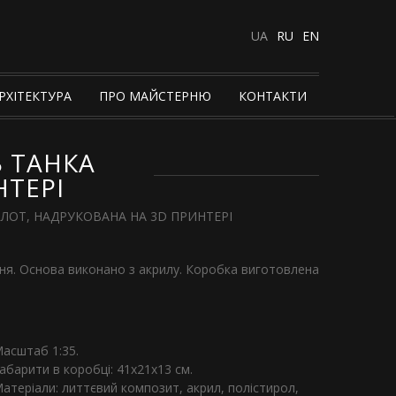
UA
RU
EN
РХІТЕКТУРА
ПРО МАЙСТЕРНЮ
КОНТАКТИ
 ТАНКА
НТЕРІ
ОТ, НАДРУКОВАНА НА 3D ПРИНТЕРІ
ння. Основа виконано з акрилу. Коробка виготовлена
асштаб 1:35.
абарити в коробці: 41х21х13 см.
атеріали: литтєвий композит, акрил, полістирол,