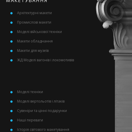
МАКЕТУВАННЯ
Архітектурні макети
Промислові макети
Моделі військової техніки
Макети обладнання
Макети для музеїв
ЖД Моделі вагонів і локомотивів
Моделі техніки
Моделі вертольотів і літаків
Сувеніри та цінні подарунки
Наші переваги
Історія світового макетування