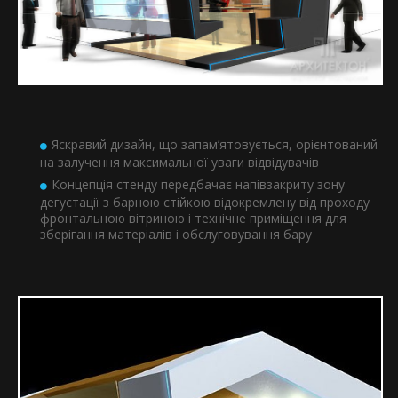
Яскравий дизайн, що запам’ятовується, орієнтований
на залучення максимальної уваги відвідувачів
Концепція стенду передбачає напівзакриту зону
дегустації з барною стійкою відокремлену від проходу
фронтальною вітриною і технічне приміщення для
зберігання матеріалів і обслуговування бару